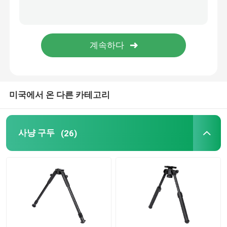
발사용 비포드
사냥용 소총 양각대
추적 부속물
미국에서 온 다른 카테고리
트리거 바
사냥 구두
(26)
3각
망원경 장착장
범주 대괄호