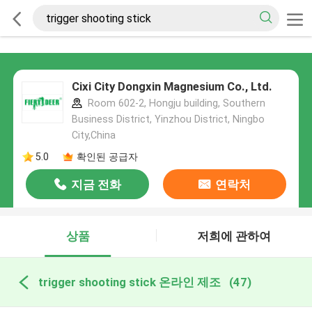
Cixi City Dongxin Magnesium Co., Ltd.
Room 602-2, Hongju building, Southern
Business District, Yinzhou District, Ningbo
City,China
5.0
확인된 공급자
지금 전화
연락처
상품
저희에 관하여
trigger shooting stick 온라인 제조
(47)