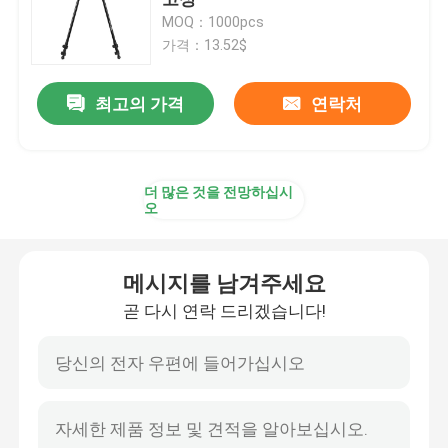
MOQ：1000pcs
가격：13.52$
사냥 스틱
최고의 가격
연락처
사냥용 삼각대
샷 브래킷
더 많은 것을 전망하십시
오
판 압착대
메시지를 남겨주세요
트리거 스틱
곧 다시 연락 드리겠습니다!
총격 삼각대
쏘아 올릴 수 있는 기지