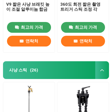
V9 짧은 사냥 브래킷 높
360도 회전 짧은 촬영
이 조절 알루미늄 합금
트리거 스틱 조정 각
행깅 브라켓
다중기능 브라켓
최고의 가격
최고의 가격
연락처
연락처
포터블 스탠드
책상
사냥 스틱
(26)