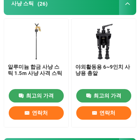
사냥 스틱
(26)
발사용 비포드
사냥용 소총 양각대
추적 부속물
알루미늄 합금 사냥 스
야외활동용 6~9인치 사
틱 1.5m 사냥 사격 스틱
냥용 총알
트리거 바
3각
최고의 가격
최고의 가격
연락처
연락처
망원경 장착장
범주 대괄호