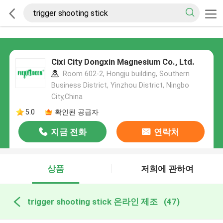
Cixi City Dongxin Magnesium Co., Ltd.
Room 602-2, Hongju building, Southern
Business District, Yinzhou District, Ningbo
City,China
5.0
확인된 공급자
지금 전화
연락처
상품
저희에 관하여
trigger shooting stick 온라인 제조
(47)