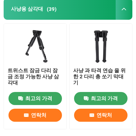
사냥용 삼각대
(39)
행깅 브라켓
다중기능 브라켓
포터블 스탠드
트위스트 잠금 다리 잠
사냥 과 타격 연습 을 위
책상
금 조정 가능한 사냥 삼
한 2 다리 총 쏘기 막대
각대
기
최고의 가격
최고의 가격
연락처
연락처