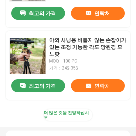
최고의 가격
연락처
야외 사냥용 비틀지 않는 손잡이가
있는 조정 가능한 각도 망원경 모
노팟
MOQ：100 PC
가격：24$-35$
최고의 가격
연락처
홈
더 많은 것을 전망하십시
제품 소개
오
동영상