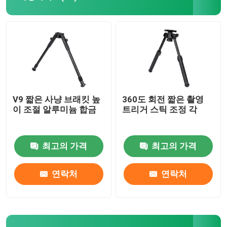
사냥 스틱
사냥용 삼각대
샷 브래킷
V9 짧은 사냥 브래킷 높
360도 회전 짧은 촬영
이 조절 알루미늄 합금
트리거 스틱 조정 각
판 압착대
최고의 가격
최고의 가격
트리거 스틱
연락처
연락처
총격 삼각대
쏘아 올릴 수 있는 기지