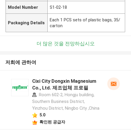
Model Number
S1-02-18
Each 1 PCS sets of plastic bags, 35/
Packaging Details
carton
더 많은 것을 전망하십시오
저희에 관하여
Cixi City Dongxin Magnesium
Co., Ltd. 제조업체 프로필
Room 602-2, Hongju building,
Southern Business District,
Yinzhou District, Ningbo City ,China
5.0
확인된 공급자