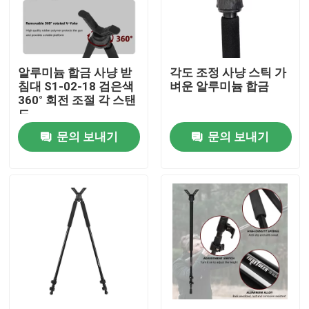
VR 쇼
알루미늄 합금 사냥 받
각도 조정 사냥 스틱 가
회사 소개
침대 S1-02-18 검은색
벼운 알루미늄 합금
360° 회전 조절 각 스탠
드
공장 투어
문의 보내기
문의 보내기
품질 관리
연락처
견적 요청
사냥 구두