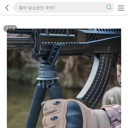
2
/
3